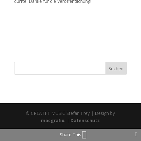
durfte. Danke für die Veröffentlichung!
© CREATI-F MUSIC Stefan Frey | Design by
macgrafix.
|
Datenschutz
Share This