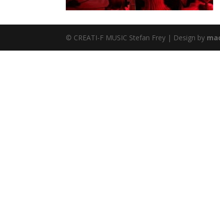
© CREATI-F MUSIC Stefan Frey | Design by
mac